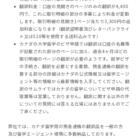
翻訳料金：口座の見開きのページのみの翻訳が4,400
円で、これに取引明細の部分の多寡により料金が変動
します。取引明細の見開き1ページ当たり3,300円の追
加料金になります（翻訳証明書及びレターパックライ
ト又は510等を使用する送料込みです）
カナダの大学留学のビザ申請では翻訳は口座の名義等
が記載された部分のページに加え、過去4ヶ月ほどの
取引明細のページの翻訳が必要のようです。就学ビザ
の手続き、翻訳を必要とする書類、預金通帳の翻訳を
要する部分の詳細はカナダの公式情報又は留学エージ
ェント等の情報から最新情報を入手してください。翻
訳のサムライではカナダの留学についてビザ申請の代
理業等は営業しておりません。翻訳に関する以外の件
についての質問には答える立場にはありませんのでご
了承ください。
弊社では、カナダ留学用の預金通帳の翻訳品を一般の方
及び留学エージェント様等に多数納品しております。