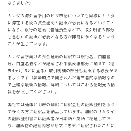
なりました）
カナダの海外留学用のビザ申請についても同様にカナダ
に滞在する間の資金証明と翻訳が必要になるということ
になり、銀行の通帳（普通預金などで、取引明細の部分
も含む）の翻訳が必要となる方が非常に多くなるという
ことが生じています。
カナダ留学向けの預金通帳の翻訳では銀行名、口座番
号、口座名義などが記載される裏表紙部分に加えて（過
去4ヶ月ほどに亘る）取引明細の部分も翻訳する必要があ
るようです（執筆時点で聞き及んだ第三者的な情報なの
で正確な最新の情報、詳細についてはこれら情報元の情
報を参照してください）。
弊社では通帳と明細の翻訳に翻訳会社の翻訳証明を添え
て多くの方に翻訳品を納品しています。翻訳のサムライ
の翻訳証明書には翻訳者が日本語と英語に精通してお
り、翻訳物の記載内容が原文に忠実に翻訳されたことに