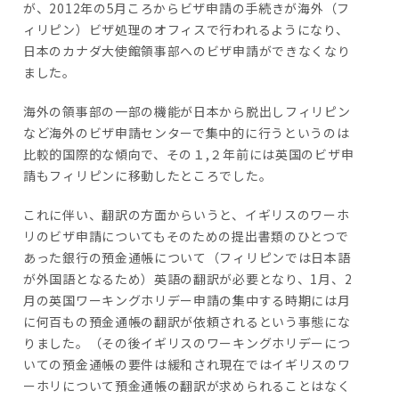
が、2012年の5月ころからビザ申請の手続きが海外（フ
ィリピン）ビザ処理のオフィスで行われるようになり、
日本のカナダ大使館領事部へのビザ申請ができなくなり
ました。
海外の領事部の一部の機能が日本から脱出しフィリピン
など海外のビザ申請センターで集中的に行うというのは
比較的国際的な傾向で、その１,２年前には英国のビザ申
請もフィリピンに移動したところでした。
これに伴い、翻訳の方面からいうと、イギリスのワーホ
リのビザ申請についてもそのための提出書類のひとつで
あった銀行の預金通帳について（フィリピンでは日本語
が外国語となるため）英語の翻訳が必要となり、1月、2
月の英国ワーキングホリデー申請の集中する時期には月
に何百もの預金通帳の翻訳が依頼されるという事態にな
りました。（その後イギリスのワーキングホリデーにつ
いての預金通帳の要件は緩和され現在ではイギリスのワ
ーホリについて預金通帳の翻訳が求められることはなく