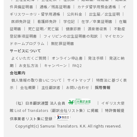
件具備証明書
│
通帳／残高証明書
│
カナダ留学用預金通帳
│
イ
ギリスワーホリ・留学用通帳
│
公共料金
│
出生届／出生証明
│
医師免許証
│
看護師免許
│
学位記
│
在学／卒業証明書
│
在職
証明書
│
死亡証明／死亡届
│
健康診断
│
源泉徴収票
│
不動産
登記事項証明書
│
フィリピンの出生証明書の和訳
│
マイセカン
ドホームプログラム
│
無犯罪証明書
サービスについて
よくいただくご質問
│
オンライン申込書
│
発注手順
│
発送と納
期
│
お支払方法
│
キャンペーン
│
FAQ2
会社案内
個人情報の取り扱いについて
│
サイトマップ
│
特商法に基づく表
示
│
会社概要
│
主任翻訳者
│
お問い合わせ
│
採用情報
（社）日本翻訳連盟 法人会員
│
イギリス大使
館 List of Translators（翻訳会社リスト集）
に掲載 │ 特許情報提
供事業者リスト集に登録
Copyright(c) Samurai Translators. K.K. All rights reserved.