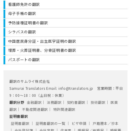
看護師免許の翻訳
母子手帳の翻訳
予防接種証明書の翻訳
シラバスの翻訳
中国居民身分証・出生医学証明の翻訳
埋葬・火葬証明書、分骨証明書の翻訳
パスポートの翻訳
翻訳のサムライ株式会社
Samurai Translators Email: info@translators.jp 営業時間：平日
9：00～18：00（土日祝：休業）
翻訳分野
金融翻訳
│
法務翻訳
│
契約書翻訳
│
技術翻訳
│
医薬
翻訳
│
不動産関連翻訳
│
特許関連翻訳
証明書翻訳
証明書翻訳
│
証明書翻訳の一覧
│
ビザ申請
│
戸籍謄本／抄本
│
会社登記簿
│
会社定款
│
住民票
│
婚姻届／結婚届
│
婚姻要