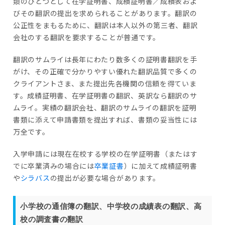
類のひとつとして在学証明書、成績証明書／成績表およ
びその翻訳の提出を求められることがあります。翻訳の
公正性をまもるために、翻訳は本人以外の第三者、翻訳
会社のする翻訳を要求することが普通です。
翻訳のサムライは長年にわたり数多くの証明書翻訳を手
がけ、その正確で分かりやすい優れた翻訳品質で多くの
クライアントさま、また提出先各機関の信頼を得ていま
す。成績証明書、在学証明書の翻訳、英訳なら翻訳のサ
ムライ。実績の翻訳会社、翻訳のサムライの翻訳を証明
書類に添えて申請書類を提出すれば、書類の妥当性には
万全です。
入学申請には現在在校する学校の在学証明書（またはす
でに卒業済みの場合には
卒業証書
）に加えて成績証明書
や
シラバス
の提出が必要な場合があります。
小学校の通信簿の翻訳、中学校の成績表の翻訳、高
校の調査書の翻訳