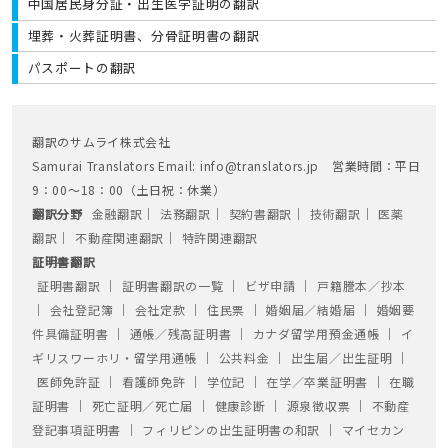
中国居民身分証・出生医学証明の翻訳
埋葬・火葬証明書、分骨証明書の翻訳
パスポートの翻訳
翻訳のサムライ株式会社
Samurai Translators Email: info@translators.jp 営業時間：平日
9：00～18：00（土日祝：休業）
翻訳分野
金融翻訳
│
法務翻訳
│
契約書翻訳
│
技術翻訳
│
医薬
翻訳
│
不動産関連翻訳
│
特許関連翻訳
証明書翻訳
証明書翻訳
│
証明書翻訳の一覧
│
ビザ申請
│
戸籍謄本／抄本
│
会社登記簿
│
会社定款
│
住民票
│
婚姻届／結婚届
│
婚姻要
件具備証明書
│
通帳／残高証明書
│
カナダ留学用預金通帳
│
イ
ギリスワーホリ・留学用通帳
│
公共料金
│
出生届／出生証明
│
医師免許証
│
看護師免許
│
学位記
│
在学／卒業証明書
│
在職
証明書
│
死亡証明／死亡届
│
健康診断
│
源泉徴収票
│
不動産
登記事項証明書
│
フィリピンの出生証明書の和訳
│
マイセカン